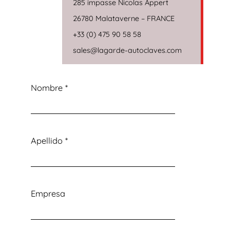
285 impasse Nicolas Appert
26780 Malataverne – FRANCE
+33 (0) 475 90 58 58
sales@lagarde-autoclaves.com
Nombre
*
Apellido
*
Empresa